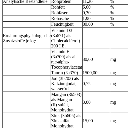
Analytische Bestandteile:
Rohprotein
11,20
%
Rohfett
6,00
%
Rohfaser
0,30
%
Rohasche
1,90
%
Feuchtigkeit
80,00
%
Vitamin D3
Ernährungsphysiologische
(3a671) als
Zusatzstoffe je kg:
Cholecalciferol)
200 I.E.
Vitamin E
(3a700) als all
30,00
mg
rac-alpha-
Tocopherylacetat
Taurin (3a370)
1500,00
mg
Jod (3b202) als
Kalziumjodat,
0,75
mg
wasserfrei
Mangan (3b503)
als Mangan
3,00
mg
(II).sulfat,
Monohydrat
Zink (3b605) als
Zinksulfat,
15,00
mg
Monohydrat