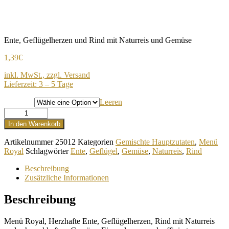
Ente, Geflügelherzen und Rind mit Naturreis und Gemüse
1,39
€
inkl. MwSt., zzgl. Versand
Lieferzeit: 3 – 5 Tage
Gewicht
Leeren
Ente
Geflügelherzen
In den Warenkorb
Rind
mit
Artikelnummer
25012
Kategorien
Gemischte Hauptzutaten
,
Menü
Naturreis
Royal
Schlagwörter
Ente
,
Geflügel
,
Gemüse
,
Naturreis
,
Rind
und
Gemüse
Beschreibung
Menge
Zusätzliche Informationen
Beschreibung
Menü Royal, Herzhafte Ente, Geflügelherzen, Rind mit Naturreis