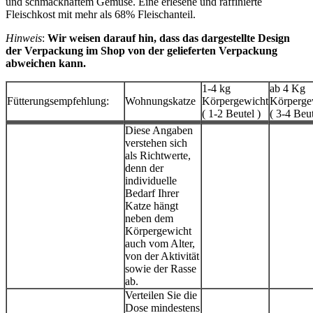
und schmackhaftem Gemüse. Eine erlesene und raffinierte
Fleischkost mit mehr als 68% Fleischanteil.
Hinweis
:
Wir weisen darauf hin, dass das dargestellte Design
der Verpackung im Shop von der gelieferten Verpackung
abweichen kann.
1-4 kg
ab 4 Kg
Fütterungsempfehlung:
Wohnungskatze
Körpergewicht
Körperge
( 1-2 Beutel )
( 3-4 Beut
Diese Angaben
verstehen sich
als Richtwerte,
denn der
individuelle
Bedarf Ihrer
Katze hängt
neben dem
Körpergewicht
auch vom Alter,
von der Aktivität
sowie der Rasse
ab.
Verteilen Sie die
Dose mindestens