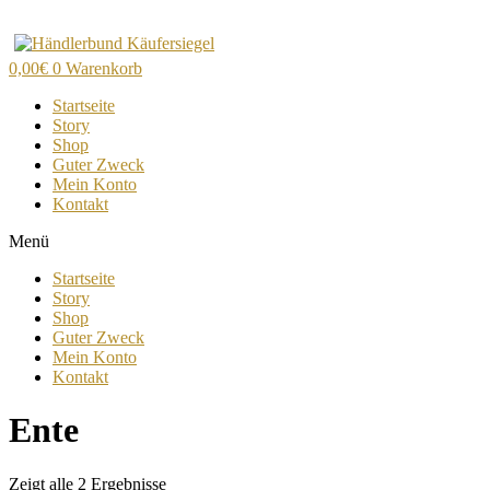
Zum
Inhalt
wechseln
0,00
€
0
Warenkorb
Startseite
Story
Shop
Guter Zweck
Mein Konto
Kontakt
Menü
Startseite
Story
Shop
Guter Zweck
Mein Konto
Kontakt
Ente
Zeigt alle 2 Ergebnisse