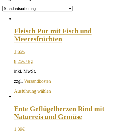
Fleisch Pur mit Fisch und
Meeresfrüchten
1,65
€
8,25
€
/
kg
inkl. MwSt.
zzgl.
Versandkosten
Ausführung wählen
Ente Geflügelherzen Rind mit
Naturreis und Gemüse
1,39
€