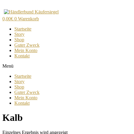
Zum
Inhalt
wechseln
0,00
€
0
Warenkorb
Startseite
Story
Shop
Guter Zweck
Mein Konto
Kontakt
Menü
Startseite
Story
Shop
Guter Zweck
Mein Konto
Kontakt
Kalb
Einzelnes Ergebnis wird angezeigt